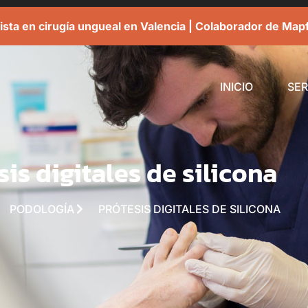
ista en cirugía ungueal en Valencia | Colaborador de Map
INICIO
SER
sis digitales de silicona
PODOLOGÍA
PRÓTESIS DIGITALES DE SILICONA