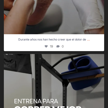
...
Durante años nos han hecho creer que el dolor de
19
0
Correr no es solo sumar kilómetros… Es tolerar
...
92
7