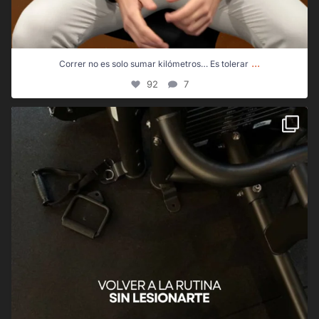
...
Correr no es solo sumar kilómetros… Es tolerar
92
7
Volver a la rutina no debería significar volver al
...
21
0