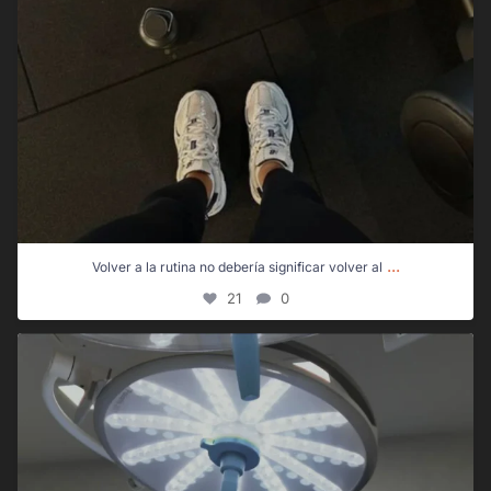
...
Volver a la rutina no debería significar volver al
21
0
Intervenimos un juanete de sastre y realizamos
...
25
0