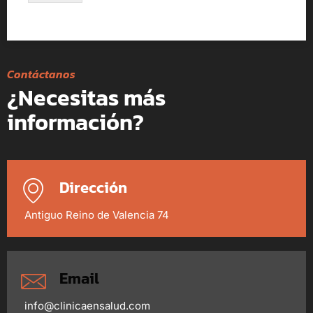
o
o
*
s
a
y
u
Contáctanos
d
¿Necesitas más
a
r
información?
t
e
?
Dirección
Antiguo Reino de Valencia 74
Email
info@clinicaensalud.com