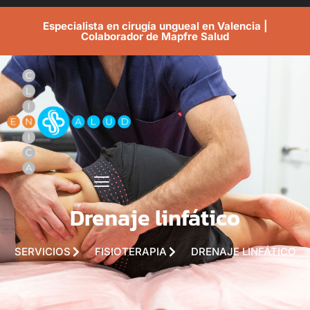
Especialista en cirugía ungueal en Valencia |
Colaborador de Mapfre Salud
Drenaje linfático
SERVICIOS
FISIOTERAPIA
DRENAJE LINFÁTICO