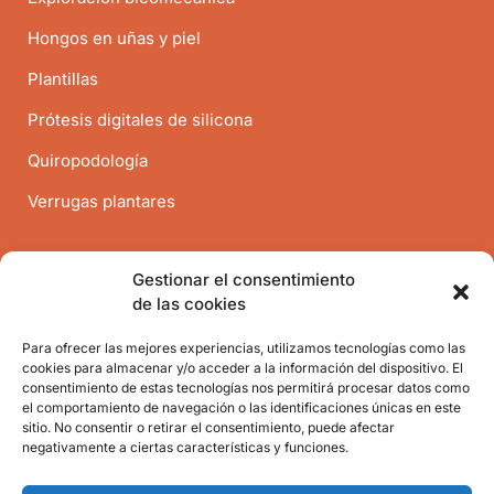
Hongos en uñas y piel
Plantillas
Prótesis digitales de silicona
Quiropodología
Verrugas plantares
Contacto
Gestionar el consentimiento
de las cookies
Antiguo Reino 74, Valencia
Para ofrecer las mejores experiencias, utilizamos tecnologías como las
656735557
cookies para almacenar y/o acceder a la información del dispositivo. El
consentimiento de estas tecnologías nos permitirá procesar datos como
info@clinicaensalud.com
el comportamiento de navegación o las identificaciones únicas en este
sitio. No consentir o retirar el consentimiento, puede afectar
Escríbenos
negativamente a ciertas características y funciones.
Solicitar cita previa