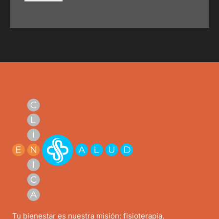
o
o
*
s
a
y
u
d
a
r
t
e
?
Tu bienestar es nuestra misión: fisioterapia,